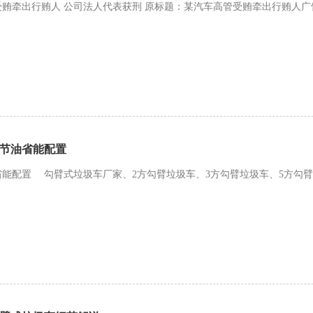
贿牵出行贿人 公司法人代表获刑 原标题：某汽车高管受贿牵出行贿人广告
节油省能配置
能配置 勾臂式垃圾车厂家、2方勾臂垃圾车、3方勾臂垃圾车、5方勾臂垃