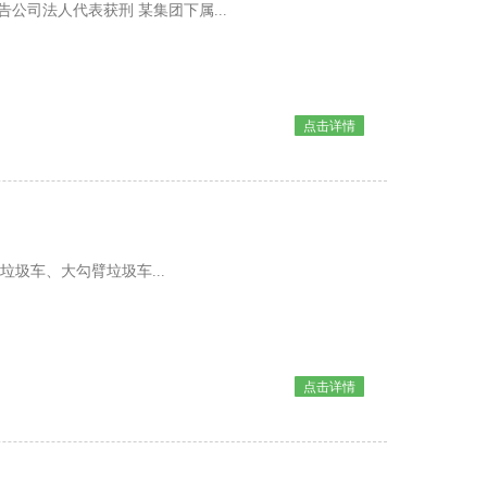
公司法人代表获刑 某集团下属...
点击详情
圾车、大勾臂垃圾车...
点击详情