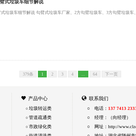
臂式垃圾车细节解说
式垃圾车细节解说 勾臂式垃圾车厂家、2方勾臂垃圾车、3方勾臂垃圾车、
379条
1
2
3
4
...
64
下一页
产品中心
联系我们
垃圾转运类
○ 电话：
137 7413 233
○
管道疏通类
○ 经理：（向经理）
○
市政绿化类
○ 网址：http://www.clz
○
街道清洗类
○ 地址：湖北省随州
○