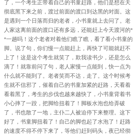
了，一个考生正带着自己的书童赶路，他们是想在天
彻底黑下来之前，渡过前面的渡口到达黑的对面。这
是遇到一个日落而归的老者，小书童就上去问了。老
人家这离前面的渡口还有多远，还能赶上今天渡河的*
*一趟吗！这个老者对着他们瞧了瞧，看了看小书童的
脚。说了句，你们慢一点能赶上，再快了可能就赶不
上了！这是这个考生就笑了，欺我读书少，还是怎么
滴了！就靠前问了句，老人家慢一点能到，快一点为
什么就不能到了。老者笑而不达，走了。这个时候考
生就不信邪了，催着自己的书童加紧的赶路，天看着
看着黑了，考生的步伐也越来越快了，小书童背着书
小心摔了一跤，把脚给扭着了！脚板水泡也给弄破
了，书也散了一地，主仆二人被迫停下来整理。这下
好了，书童脚扭着了！自己的脚也起了水泡了！赶路
的速度不得不停下来了，等他们赶到码头，夜已经彻