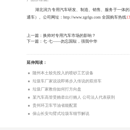
湖北润力专用汽车研发、制造、销售、服务于一体的现
通车）。公司网址：
http://www.zgrlgs.com
全国购车热线
1
上一篇：换帅对专用汽车市场的影响？
下一篇：七·七——勿忘国耻，强我中华
延伸阅读：
随州本土较先投入的喷砂工艺设备
垃圾车厂家说说即将步入传说的双排车
垃圾厂家教你如何打方向盘
某汽车高管受贿牵出行贿人 公司法人代表获刑
贵州环卫车节油省能配置
保山长安勾臂式垃圾车细节解说