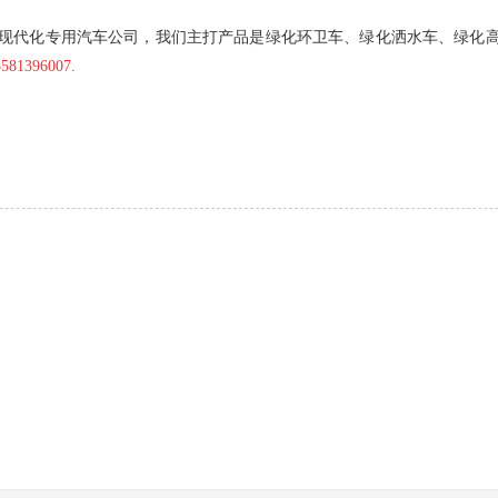
代化专用汽车公司，我们主打产品是绿化环卫车、绿化洒水车、绿化高
3581396007.