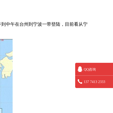
午到中午在台州到宁波一带登陆，目前看从宁
QQ咨询
137 7413 2333