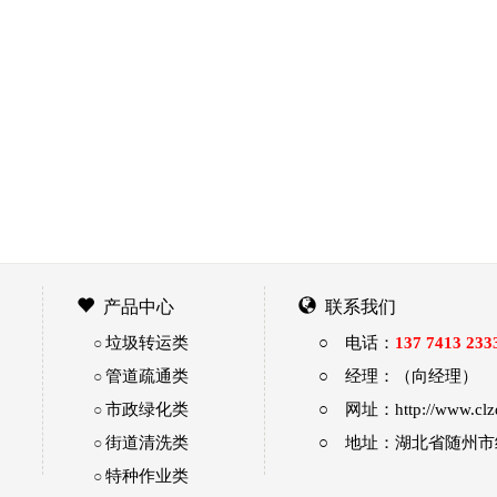
产品中心
联系我们
垃圾转运类
○ 电话：
137 7413 233
○
管道疏通类
○ 经理：（向经理）
○
市政绿化类
○ 网址：http://www.clz
○
街道清洗类
○ 地址：湖北省随州
○
特种作业类
○