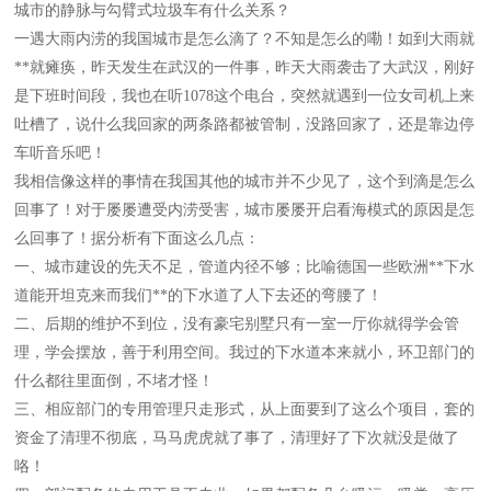
城市的静脉与勾臂式垃圾车有什么关系？
一遇大雨内涝的我国城市是怎么滴了？不知是怎么的嘞！如到大雨就
**就瘫痪，昨天发生在武汉的一件事，昨天大雨袭击了大武汉，刚好
是下班时间段，我也在听
1078
这个电台，突然就遇到一位女司机上来
吐槽了，说什么我回家的两条路都被管制，没路回家了，还是靠边停
车听音乐吧！
我相信像这样的事情在我国其他的城市并不少见了，这个到滴是怎么
回事了！对于屡屡遭受内涝受害，城市屡屡开启看海模式的原因是怎
么回事了！据分析有下面这么几点：
一、
城市建设的先天不足，管道内径不够；比喻德国一些欧洲**下水
道能开坦克来而我们**的下水道了人下去还的弯腰了！
二、
后期的维护不到位，没有豪宅别墅只有一室一厅你就得学会管
理，学会摆放，善于利用空间。我过的下水道本来就小，环卫部门的
什么都往里面倒，不堵才怪！
三、
相应部门的专用管理只走形式，从上面要到了这么个项目，套的
资金了清理不彻底，马马虎虎就了事了，清理好了下次就没是做了
咯！