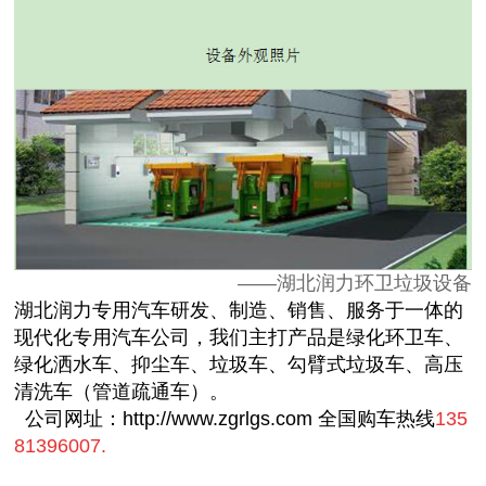
——湖北润力环卫垃圾设备
湖北润力专用汽车研发、制造、销售、服务于一体的
现代化专用汽车公司，我们主打产品是
绿化环卫车
、
绿化洒水车
、
抑尘车
、
垃圾车
、
勾臂式垃圾车
、
高压
清洗车（管道疏通车
）。
公司网址：
http://www.zgrlgs.com
全国购车热线
135
81396007.