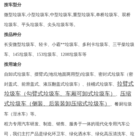
按车型分
微型垃圾车
,
小型垃圾车
,
中型垃圾车
,
重型垃圾车
,
单桥垃圾车、双桥
垃圾车、平头垃圾车、尖头垃圾车等。
按品种分
长安微型垃圾车、
轻卡、小霸**垃圾车、多利卡垃圾车、三平柴垃圾
车、
145
垃圾车、
153
垃圾车、
1208
垃圾车
等
按用途分
自卸式垃圾车、摆臂式
(
地坑地面两用型
)
垃圾车、密封式垃圾车（密
拉臂式
封盖式、前滑盖式、液压翻盖式垃圾车）、挂桶式垃圾车、
垃圾车（勾臂式垃圾车、车厢可卸式垃圾车）
压缩
、
式垃圾车（侧装、后装装卸压缩式垃圾车）
、餐厨垃圾
车（泔水车）等。
程力专用汽车研发、制造、销售、服务于一体的现代化专用汽车公
司，我们主打产品是绿化环卫车、绿化
洒水车
、绿化
高压清洗车
、
垃