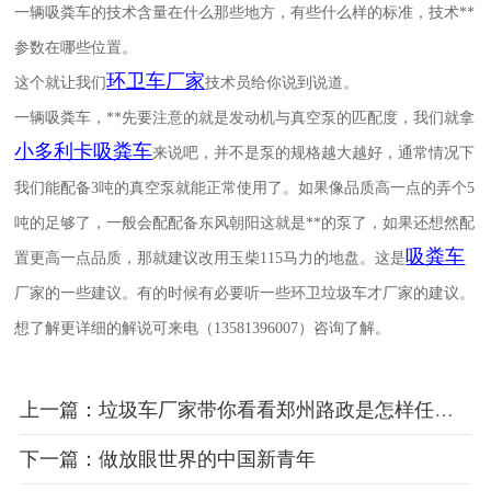
一辆吸粪车的技术含量在什么那些地方，有些什么样的标准，技术**
参数在哪些位置。
环卫车厂家
这个就让我们
技术员给你说到说道。
一辆吸粪车，**先要注意的就是发动机与真空泵的匹配度，我们就拿
小多利卡吸粪车
来说吧，并不是泵的规格越大越好，通常情况下
我们能配备
3
吨的真空泵就能正常使用了。如果像品质高一点的弄个
5
吨的足够了，一般会配配备东风朝阳这就是**的泵了，如果还想然配
吸粪车
置更高一点品质，那就建议改用玉柴
115
马力的地盘。这是
厂家的一些建议。有的时候有必要听一些环卫垃圾车才厂家的建议。
想了解更详细的解说可来电（
13581396007
）咨询了解。
上一篇：垃圾车厂家带你看看郑州路政是怎样任性的？
下一篇：做放眼世界的中国新青年