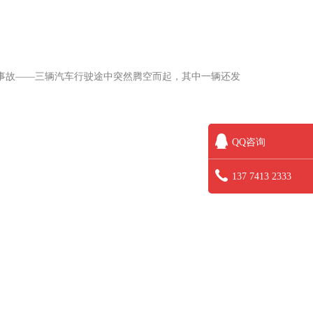
事故——三辆汽车行驶途中突然腾空而起，其中一辆还发
QQ咨询
137 7413 2333