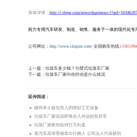
具体详情：
http://i.ifeng.com/news/sharenews.f?aid=1034628
程力专用汽车研发、制造、销售、服务于一体的现代化专
公司网址：
http://www.clzqxm.com/
全国购车热线
13581396
上一篇：垃圾车多少钱？勾臂式垃圾车厂家
下一篇：垃圾车厂家叫你抖动是什么情况
延伸阅读：
随州本土较先投入的喷砂工艺设备
垃圾车厂家说说即将步入传说的双排车
垃圾厂家教你如何打方向盘
某汽车高管受贿牵出行贿人 公司法人代表获刑