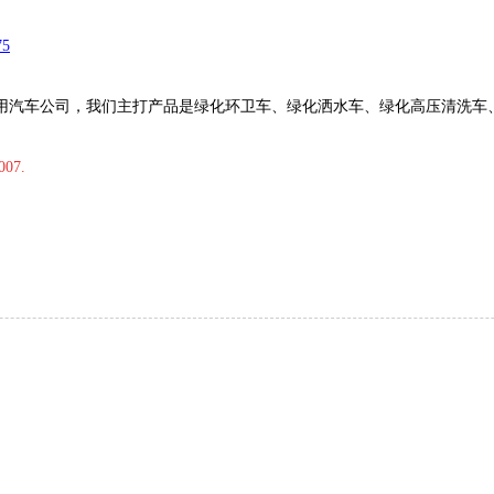
75
用汽车公司，我们主打产品是绿化环卫车、绿化
洒水车
、绿化
高压清洗车
007.