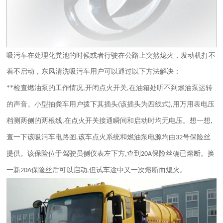
吸污车在处理化粪池的时候或者行驶在公路上突然熄火，发动机打不
着不启动，东风清洗吸污车用户可以通过以下方法解决：
**检查燃油泵的工作情况
开闭点火开关
在油箱处听不到燃油泵运转
,
,
的声音。小型抽粪车用户拨下其插头
该插头为四线式
用万用表电压
(
),
档测两侧的两根线
在点火开关接通瞬间和启动时均无电压。想一想
,
,
查一下该吸污车电路图
该车点火系统和燃油泵电源均由
号保险丝
,
32
提供。该保险位于驾驶员侧仪表左下方
查到
保险丝确已熔断。换
,
20A
一新
保险丝后可以启动
但试车途中又一次熔断而熄火。
20A
,