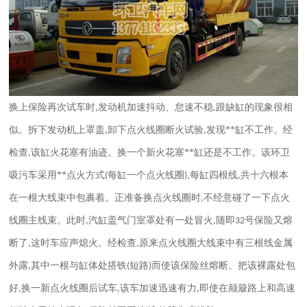
换上保险再次试车时
发动机加速抖动、怠速不稳
跟缺缸的现象很相
,
,
似。拆下发动机上罩盖
卸下点火线圈断火试验
发现**缸不工作。经
,
,
检查
该缸火花塞有油迹。换一个新火花塞**缸还是不工作。该环卫
,
吸污车采用**点火方式
每缸一个点火线圈
每缸四根线
共十六根本
(
),
,
在一根大线束中包裹着。正准备换点火线圈时
不经意碰了一下点火
,
线圈主线束。此时
汽缸盖气门室罩处有一处冒火
随即
号保险又熔
,
,
32
断了
这时车应声熄火。经检查
原来点火线圈大线束中有三根线金属
,
,
外露
其中一根与缸体处搭铁
短路
而使该保险丝熔断。把该裸露处包
,
(
)
好
换一新点火线圈后试车
该车加速迅速有力
即使在颠簸路上和高速
,
,
,