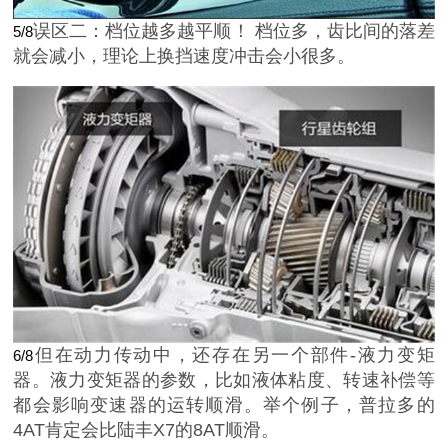
误区二：档位越多越平顺！ 档位多，齿比间的落差
5/8
就会减小，理论上换挡速度冲击会小很多。
但在动力传动中，还存在另一个部件-液力变矩
6/8
器。液力变矩器的参数，比如液体粘度、转速补偿等
都会影响变速器的运转顺滑。举个例子，普拉多的
4AT肯定会比陆丰X7的8AT顺滑。