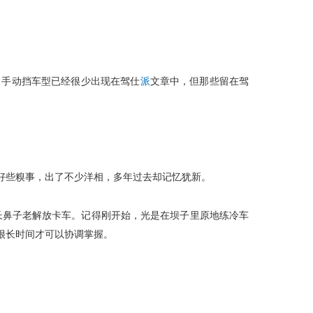
，手动挡车型已经很少出现在驾仕
派
文章中，但那些留在驾
好些糗事，出了不少洋相，多年过去却记忆犹新。
长鼻子老解放卡车。记得刚开始，光是在坝子里原地练冷车
很长时间才可以协调掌握。