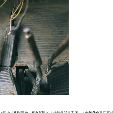
泪史才刚刚开始。刚拿驾照的人**特点就是手痒，九十年代自己买不起