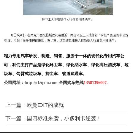
程力专用汽车研发、制造、销售、服务于一体的现代化专用汽车公
司，我们主打产品是绿化环卫车、绿化
洒水车
、绿化
高压清洗车
、
垃
圾车
、
勾臂式垃圾车
、
抑尘车
、
管道疏通车。
公司网址：
http://clzqxm.com
全国购车热线
13581396007.
上一篇：欧曼EXT的成就
下一篇：国四标准来袭，小多利卡逆袭！