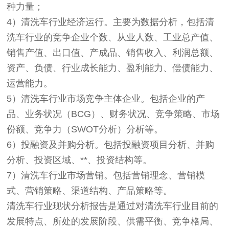
种力量；
4）清洗车行业经济运行。主要为数据分析，包括清
洗车行业的竞争企业个数、从业人数、工业总产值、
销售产值、出口值、产成品、销售收入、利润总额、
资产、负债、行业成长能力、盈利能力、偿债能力、
运营能力。
5）清洗车行业市场竞争主体企业。包括企业的产
品、业务状况（BCG）、财务状况、竞争策略、市场
份额、竞争力（SWOT分析）分析等。
6）投融资及并购分析。包括投融资项目分析、并购
分析、投资区域、**、投资结构等。
7）清洗车行业市场营销。包括营销理念、营销模
式、营销策略、渠道结构、产品策略等。
清洗车行业现状分析报告是通过对清洗车行业目前的
发展特点、所处的发展阶段、供需平衡、竞争格局、