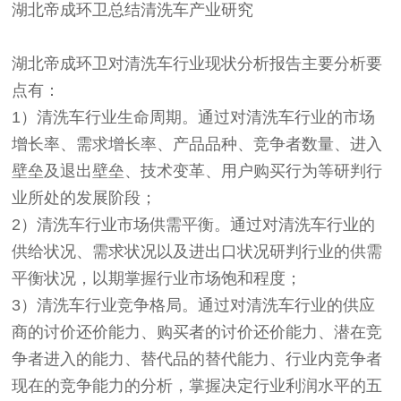
湖北帝成环卫总结清洗车产业研究
湖北帝成环卫对清洗车行业现状分析报告主要分析要
点有：
1）清洗车行业生命周期。通过对清洗车行业的市场
增长率、需求增长率、产品品种、竞争者数量、进入
壁垒及退出壁垒、技术变革、用户购买行为等研判行
业所处的发展阶段；
2）清洗车行业市场供需平衡。通过对清洗车行业的
供给状况、需求状况以及进出口状况研判行业的供需
平衡状况，以期掌握行业市场饱和程度；
3）清洗车行业竞争格局。通过对清洗车行业的供应
商的讨价还价能力、购买者的讨价还价能力、潜在竞
争者进入的能力、替代品的替代能力、行业内竞争者
现在的竞争能力的分析，掌握决定行业利润水平的五