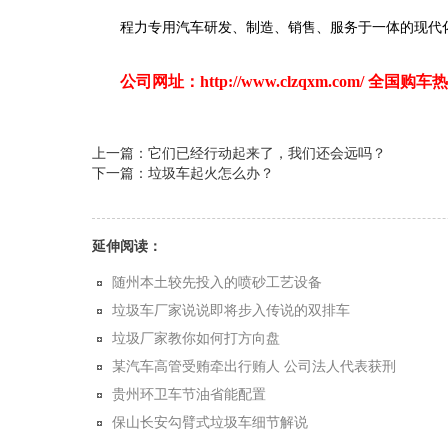
程力专用汽车研发、制造、销售、服务于一体的现代
公司网址：
http://www.clzqxm.com/
全国购车热
上一篇：它们已经行动起来了，我们还会远吗？
下一篇：垃圾车起火怎么办？
延伸阅读：
随州本土较先投入的喷砂工艺设备
垃圾车厂家说说即将步入传说的双排车
垃圾厂家教你如何打方向盘
某汽车高管受贿牵出行贿人 公司法人代表获刑
贵州环卫车节油省能配置
保山长安勾臂式垃圾车细节解说