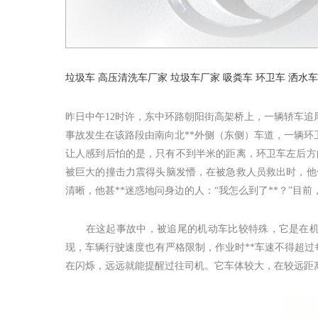
垃圾车
高压清洗车厂家
垃圾车厂家
吸粪车
环卫车
洒水车
昨日中午12时许，东中环路朝阳街高架桥上，一辆轿车追
事故发生在该路段由南向北**外侧（东侧）车道，一辆环
让人感到后怕的是，只有不到半米的距离，环卫车左后方
被巨大的撞击力震得头脑发懵，在被急救人员救出时，他依
清晰，他甚**迷惑地问身边的人：“我怎么到了**？”目
在这起事故中，被追尾的机动车比较特殊，它是在机动
现，车辆行驶速度也有严格限制，作业时**车速不得超过
在闪烁，远远就能提醒过往司机。它车体较大，在较远距