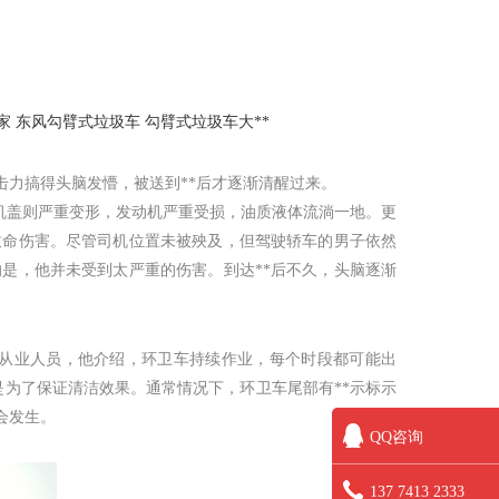
家
东风勾臂式垃圾车
勾臂式垃圾车大**
击力搞得头脑发懵，被送到**后才逐渐清醒过来。
前机盖则严重变形，发动机严重受损，油质液体流淌一地。更
致命伤害。尽管司机位置未被殃及，但驾驶轿车的男子依然
的是，他并未受到太严重的伤害。到达**后不久，头脑逐渐
从业人员，他介绍，环卫车持续作业，每个时段都可能出
是为了保证清洁效果。通常情况下，环卫车尾部有**示标示
会发生。
QQ咨询
137 7413 2333