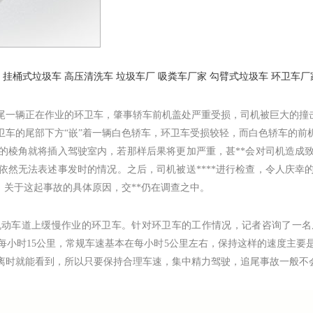
挂桶式垃圾车
高压清洗车
垃圾车厂
吸粪车厂家
勾臂式垃圾车
环卫车厂
尾一辆正在作业的环卫车，肇事轿车前机盖处严重受损，司机被巨大的撞
卫车的尾部下方“嵌”着一辆白色轿车，环卫车受损较轻，而白色轿车的
的棱角就将插入驾驶室内，若那样后果将更加严重，甚**会对司机造成
然无法表述事发时的情况。之后，司机被送****进行检查，令人庆幸
前，关于这起事故的具体原因，交**仍在调查之中。
车道上缓慢作业的环卫车。针对环卫车的工作情况，记者咨询了一名
每小时15公里，常规车速基本在每小时5公里左右，保持这样的速度主要
离时就能看到，所以只要保持合理车速，集中精力驾驶，追尾事故一般不