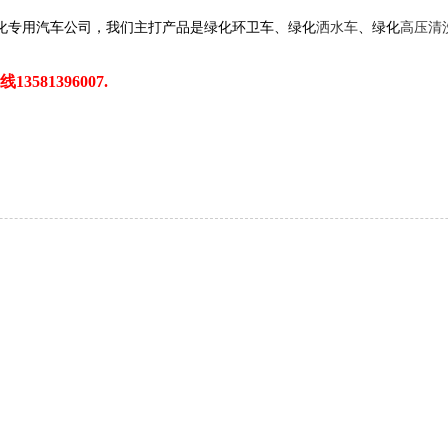
化专用汽车公司，我们主打产品是绿化环卫车、绿化
洒水车
、绿化
高压清
线
13581396007.