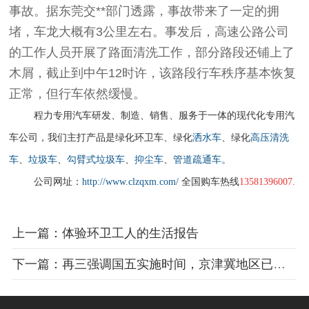
事故。据东莞交**部门透露，事故带来了一定的拥
堵，车龙大概有3公里左右。事发后，高速公路公司
的工作人员开展了路面清洗工作，部分路段还铺上了
木屑，截止到中午12时许，该路段行车秩序基本恢复
正常，但行车依然缓慢。
程力专用汽车研发、制造、销售、服务于一体的现代化专用汽
车公司，我们主打产品是绿化环卫车、绿化
洒水车
、绿化
高压清洗
车
、
垃圾车
、
勾臂式垃圾车
、
抑尘车
、
管道疏通车。
公司网址：
http://www.clzqxm.com/
全国购车热线
13581396007.
上一篇：体验环卫工人的生活报告
下一篇：再三强调国五实施时间，京津冀地区已提前实施