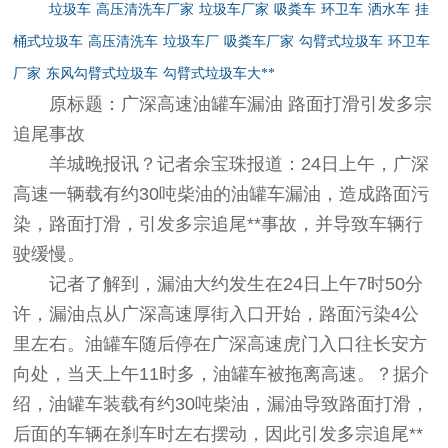
垃圾车
高压清洗车厂家
垃圾车厂家
吸粪车
环卫车
洒水车
挂
桶式垃圾车
高压清洗车
垃圾车厂
吸粪车厂家
勾臂式垃圾车
环卫车
厂家
东风勾臂式垃圾车
勾臂式垃圾车大**
原标题：广深高速油罐车漏油 路面打滑引发多宗
追尾事故
羊城晚报讯？记者余宝珠报道：24日上午，广深
高速一辆载有约30吨柴油的油罐车漏油，造成路面污
染，路面打滑，引发多宗追尾**事故，并导致车辆行
驶缓慢。
记者了解到，漏油大约发生在24日上午7时50分
许，漏油点从广深高速厚街入口开始，路面污染4公
里左右。油罐车随后停在广深高速虎门入口往长安方
向处，当天上午11时多，油罐车被拖离高速。？据介
绍，油罐车装载有约30吨柴油，漏油导致路面打滑，
后面的车辆在刹车时左右摆动，因此引发多宗追尾**