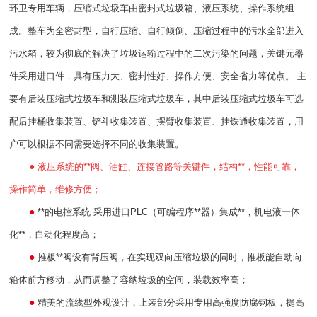
环卫专用车辆，压缩式垃圾车由密封式垃圾箱、液压系统、操作系统组
成。整车为全密封型，自行压缩、自行倾倒、压缩过程中的污水全部进入
污水箱，较为彻底的解决了垃圾运输过程中的二次污染的问题，关键元器
件采用进口件，具有压力大、密封性好、操作方便、安全省力等优点。
主
要有后装压缩式垃圾车和测装压缩式垃圾车，其中后装压缩式垃圾车可选
配后挂桶收集装置、铲斗收集装置、摆臂收集装置、挂铁通收集装置，用
户可以根据不同需要选择不同的收集装置。
●
液压系统的**阀、油缸、连接管路等关键件，结构**，性能可靠，
操作简单，维修方便；
●
**的电控系统
采用进口
PLC
（可编程序**器）集成**，机电液一体
化**，自动化程度高；
●
推板**阀设有背压阀，在实现双向压缩垃圾的同时，推板能自动向
箱体前方移动，从而调整了容纳垃圾的空间，装载效率高；
●
精美的流线型外观设计，上装部分采用专用高强度防腐钢板，提高