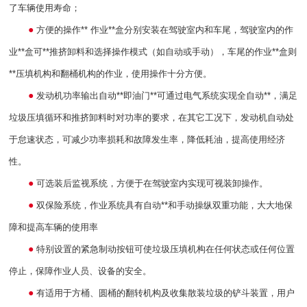
了车辆使用寿命；
●
方便的操作**
作业**盒分别安装在驾驶室内和车尾，驾驶室内的作
业**盒可**推挤卸料和选择操作模式（如自动或手动），车尾的作业**盒则
**压填机构和翻桶机构的作业，使用操作十分方便。
●
发动机功率输出自动**即油门**可通过电气系统实现全自动**，满足
垃圾压填循环和推挤卸料时对功率的要求，在其它工况下，发动机自动处
于怠速状态，可减少功率损耗和故障发生率，降低耗油，提高使用经济
性。
●
可选装后监视系统，方便于在驾驶室内实现可视装卸操作。
●
双保险系统，作业系统具有自动**和手动操纵双重功能，大大地保
障和提高车辆的使用率
●
特别设置的紧急制动按钮可使垃圾压填机构在任何状态或任何位置
停止，保障作业人员、设备的安全。
●
有适用于方桶、圆桶的翻转机构及收集散装垃圾的铲斗装置，用户