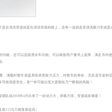
不是在清洗管道就是在清洗管道的路上，还有一波
就是
卖清洗吸污车或是
的功能，还可以选装洒水车功能。可以根据用户要求上蓝牌，满足市内
能。
重，满载时整车底盘系统承受较大压力，对整车的寿命，尤其是车架和
导致强度变化，甚**有可能出现大梁裂纹乃**断裂的风险！
发团队就
2018
年
4
月出来了一款动力大，承载力强，变速箱多梯度！
玉柴
115
马力都显著提高）