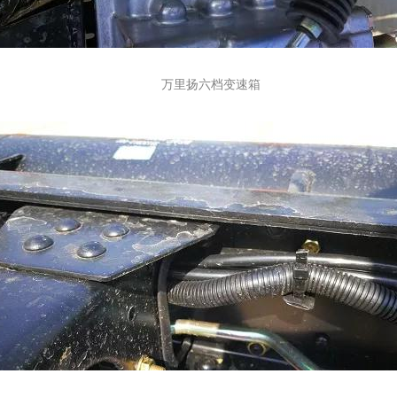
万里扬六档变速箱