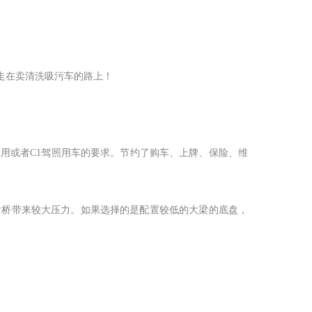
走在卖清洗吸污车的路上！
使用或者
C1
驾照用车的要求。节约了购车、上牌、保险、维
后桥带来较大压力。如果选择的是配置较低的大梁的底盘，