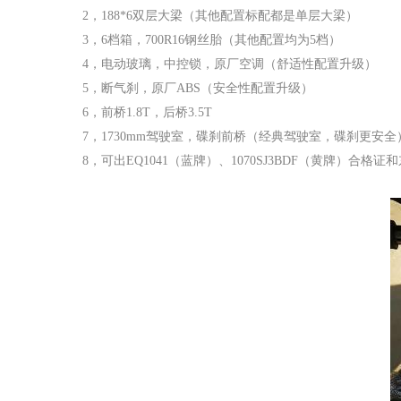
2
，
188*6
双层大梁（其他配置标配都是单层大梁）
3
，
6
档箱，
700R16
钢丝胎（其他配置均为
5
档）
4
，电动玻璃，中控锁，原厂空调（舒适性配置升级）
5
，断气刹，原厂
ABS
（安全性配置升级）
6
，前桥
1.8T
，后桥
3.5T
7
，
1730mm
驾驶室，碟刹前桥（经典驾驶室，碟刹更安全
8
，可出
EQ1041
（蓝牌）、
1070SJ3BDF
（黄牌）合格证和