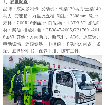
1、底盘配置：
品牌：东风多利卡
发动机：朝柴
130马力/玉柴140
马力 变速箱：万里扬五档 轴距：3308mm 轮胎
规格：7.00R16钢丝胎 前/后桥：1.8T/3.5T 燃油种
类：柴油 排放标准：
GB3847-2005,GB17691-201
8国Ⅵ
其他：方向助力、断气刹、
ABS、原空调、
电动玻璃、遥控钥匙、中控锁、多功能方向盘、备
胎、底盘说明书、保养手册、随车工具。