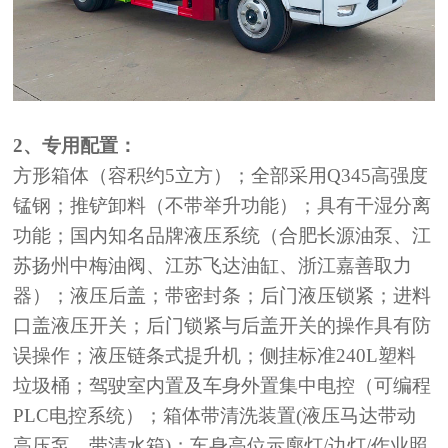
2、专用配置：
方形箱体（容积约
5立方）；全部采用Q345高强度
锰钢；推铲卸料（不带举升功能）；具有干湿分离
功能；国内知名品牌液压系统（合肥长源油泵、江
苏扬州中梅油阀、江苏飞达油缸、浙江嘉善取力
器）；液压后盖；带密封条；后门液压锁紧；进料
口盖液压开关；后门锁紧与后盖开关的操作具有防
误操作；液压链条式提升机；侧挂标准240L塑料
垃圾桶；驾驶室内置及车身外置集中电控（可编程
PLC电控系统）；箱体带清洗装置(液压马达带动
高压泵、带清水箱)；车身高位示廓灯/边灯/作业照