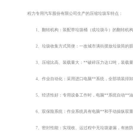
程力专用汽车股份有限公司生产的压缩垃圾车特点：
1
、翻转机构：装配带垃圾桶（或垃圾斗）的翻转机
2
、垃圾收集方式简便：一改城市满街摆放垃圾筒的
3
、压缩比高、装载量大：**破碎压力达
12
吨，装载
4
、作业自动化：采用进口电脑**系统，全部填装排
5
、经济性好：专用设备工作时，电脑**系统自动**
6
、双保险系统：作业系统具有电脑**和手动操纵双
7
、密封性能：实现收、运过程中无垃圾渗漏，有效