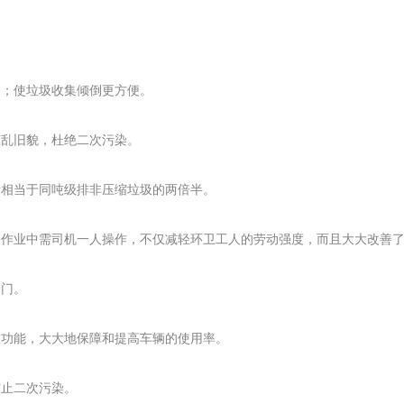
构；使垃圾收集倾倒更方便。
脏乱旧貌，杜绝二次污染。
量相当于同吨级排非压缩垃圾的两倍半。
卸作业中需司机一人操作，不仅减轻环卫工人的劳动强度，而且大大改善
油门。
重功能，大大地保障和提高车辆的使用率。
防止二次污染。