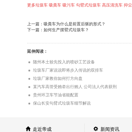
更多垃圾车 吸粪车 吸污车 勾臂式垃圾车 高压清洗车 抑
上一篇：吸粪车为什么是前置后驱的形式？
下一篇：如何生产摆臂式垃圾车？
延伸阅读：
随州本土较先投入的喷砂工艺设备
垃圾车厂家说说即将步入传说的双排车
垃圾厂家教你如何打方向盘
某汽车高管受贿牵出行贿人 公司法人代表获刑
贵州环卫车节油省能配置
保山长安勾臂式垃圾车细节解说
走近帝成
新闻资讯