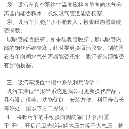
③
、吸污车真空泵达**温度应检查单向阀水气分
离器内能否积水，或泵吸气管道能否梗塞。
④
、吸污车只能排水不能吸入，检查罐内器量能
否满载、
埋吸管能否脱胶，如果埋吸管脱胶，形成吸管内
部的钢丝环绕梗塞，此时要更换吸污胶管。别的再
看看单向阀水气分离器能否积水。吸污管头部能否
有异物梗塞。
三：吸污车液位**报**系统利用说明：
吸污车液位**报**系统是我公司更新换代产品，
具有设计优美、功能优良、安装方便、利用寿命长
等好处。按以下方工操纵：
4、 将吸污车的手动换向阀的罐门开闭杆置
于“开”，开启前应先确认罐内压力等于大气压，若