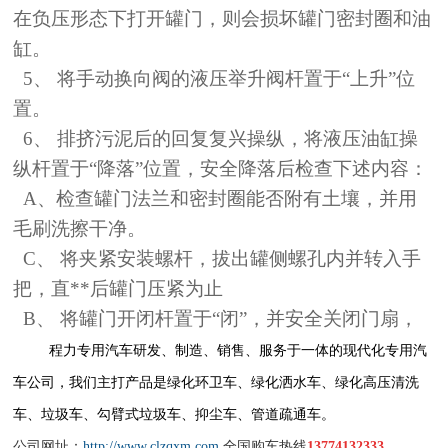
在负压形态下打开罐门，则会损坏罐门密封圈和油
缸。
5、 将手动换向阀的液压举升阀杆置于“上升”位
置。
6、 排挤污泥后的回复复兴操纵，将液压油缸操
纵杆置于“降落”位置，安全降落后检查下述内容：
A、检查罐门法兰和密封圈能否附有土壤，并用
毛刷洗擦干净。
C、 将夹紧安装螺杆，拔出罐侧螺孔内并转入手
把，直**后罐门压紧为止
B、 将罐门开闭杆置于“闭”，并安全关闭门扇，
程力专用汽车研发、制造、销售、服务于一体的现代化专用汽
车公司，我们主打产品是绿化环卫车、绿化
洒水车
、绿化
高压清洗
车
、
垃圾车
、
勾臂式垃圾车
、
抑尘车
、
管道疏通车。
公司网址：
http://www.clzqxm.com
全国购车热线
13774132333.