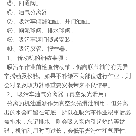
⑤
、四通阀。
⑥
、油气分离器。
⑦
、吸污车倾翻油缸、开门油缸。
⑧
、倾泥球阀、排水球阀。
⑨
、吸污车罐门锁紧安装。
⑩
、吸污胶管、报**器。
1、 传动机的细致事项：
吸污车作业前检查传动轴，偏向联节轴等有无异
常摇动及松驰。如果不补缀不良部位进行作业，则
会对泵及取力器等重要安装带来不良结果。
2、 吸污车油气分离器（真空泵光滑用）
分离的机油重新作为真空泵光滑油利用，但分离
出的水会贮留在箱底，所以在吸污车作业竣事后必
需排水，忘记排水，则会吸入泵内引起烧结等妨
碍，机油利用时间过长，会低落光滑性和气密性。