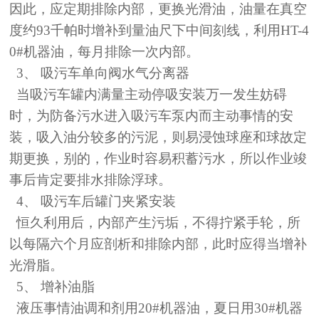
因此，应定期排除内部，更换光滑油，油量在真空
度约93千帕时增补到量油尺下中间刻线，利用HT-4
0#机器油，每月排除一次内部。
3、 吸污车单向阀水气分离器
当吸污车罐内满量主动停吸安装万一发生妨碍
时，为防备污水进入吸污车泵内而主动事情的安
装，吸入油分较多的污泥，则易浸蚀球座和球故定
期更换，别的，作业时容易积蓄污水，所以作业竣
事后肯定要排水排除浮球。
4、 吸污车后罐门夹紧安装
恒久利用后，内部产生污垢，不得拧紧手轮，所
以每隔六个月应剖析和排除内部，此时应得当增补
光滑脂。
5、 增补油脂
液压事情油调和剂用20#机器油，夏日用30#机器