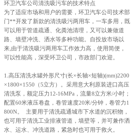
环卫汽车
公司清洗吸污车的技术特点
为了适应市场和用户的需要，
环卫汽车
公司技术部
门**开发了新款的清洗吸污两用车，一车多用，既
可以用于管道疏通、化粪池清理，又可以兼做道
路、墙壁冲洗、洒水等多种功能。自投放市场以
来
,由于清洗吸污两用车工作效力高，使用简便，
可以性能高，深受环卫公司，市政部门欢迎。
1.高压清洗水罐外形尺寸(长×长轴×短轴)(mm)2200
×1800×1550（5立方）。采用意大利原装进口高压
清洗泵，额定压力12-16MPa，流量8立方米/小时；
配置60米液压卷盘，卷管速度20米/分钟，卷管力1
800N。 主要用于清洗疏通城市下水道的沉积物，
也可用于清洗工业排液管道，墙壁等，并可兼作洒
水、运水、冲洗道路，紧急时也可用于救火。