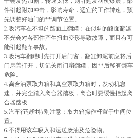
子会发热加剧，转速太低，则引起发动机爆震，部
件引起附加冲击，影响寿命，适宜的工作转速，预
先调整好油门的**调节位置。
2.吸污车在不坦的路面上翻罐：在似斜的路面翻罐
不光会对各部件产生扭曲变形导致故障，而且有可
能引起翻车事故。
3.吸污车翻罐时先打开后门窗，翻缸卸泥前应将后
门扇盖打开，切记关闭门扇翻罐，因**后移有翻车
危险。
4.离合油泵取力箱和真空泵取力箱时，发动机怠
速，并完全踏入离合器踏板，离合时要缓慢抬起离
合器踏板。
5.汽车行驶时特别注意：取力箱操作杆置于中间位
置。
6.不得用该车吸入和运送废油及危险物。