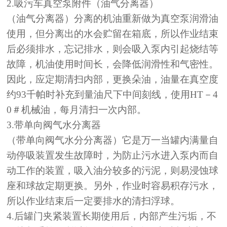
2.吸污车真空泵附件（油气分离器）
（油气分离器）分离的机油重新做为真空泵润滑油
使用，但分离出的水会贮留在箱底，所以作业结束
后必须排水，忘记排水，则会吸入泵内引起烧结等
故障，机油使用时间长，会降低润滑性和气密性。
因此，应定期清扫内部，更换朵油，油量在真空度
约
93千帕时补充到量油尺下中间刻线，使用HT－4
0＃机械油，每月清扫一次内部。
3.带单向阀气水分离器
（带单向阀气水分分离器）它是万一当罐内满量自
动停吸装置发生故障时，为防止污水进入泵内而自
动工作的装置，吸入油分较多的污泥，则易浸蚀球
座和球故定期更换。另外，作业时容易积存污水，
所以作业结束后一定要排水的清扫浮球。
4.后罐门夹紧装置长期使用后，内部产生污垢，不