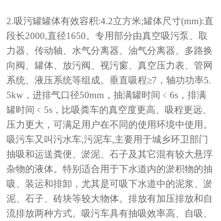
2.吸污罐罐体有效容积:4.2立方米;罐体尺寸(mm):直
段长2000,直径1650。专用部分由真空吸污泵、取
力器、传动轴、水气分离器、油气分离器、多路换
向阀、罐体、放污阀、视污窗、真空压力表、管网
系统、液压系统等组成。垂直吸程≥7，轴功功率5.
5kw，进排气口径50mm，抽满罐时间﹤6s，排满
罐时间﹤5s，比吸粪车的真空度更高、吸程更远、
压力更大，可满足用户在不同的使用环境中使用。
吸污车又叫污水车,污泥车,主要用于城乡环卫部门
抽吸和运送粪便、淤泥、石子及其它混有较大悬浮
杂物的液体。特别适合用于下水道内的淤积物的抽
吸、装运和排卸，尤其是可吸下水道中的泥浆、淤
泥、石子、砖块等较大物体。排放有加压排放和自
流排放两种方式。吸污车具有抽吸效率高、自吸、