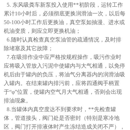
5. 东风吸粪车新泵投入使用**初阶段，运转工作
累计10小时后，必须彻底更换润滑油一次，以后每
50-100小时工作后更换油，真空泵如抽漫、进水或
机油变质，则应立即更换机油；
6.随时认真检查真空泵油管的疏通情况，及时排
除堵塞及其它故障；
7.在吸排作业中应严格按规程操作，吸污作业时
应将吸入管放入污泥中使罐内与大气相通，以免停
机后由于罐内的负压，将油气分离器内的润滑油吸
入罐内。在结束罐内排污前，应将四通阀手柄置
于“φ”位置，使罐内空气月大气相通，否则会出现
排油现象。
8.当罐体内真空度达不到要求时，**先检查罐
体，管道接头，阀门处是否密封（特别是寒冷地
区，阀门打开排液体时产生冻结造成关闭不严），