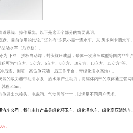
管道系统、操作系统。以下是这四个部分的简要说明。
目前使用的比较广泛的有“东风小霸**洒水车、东 风多利卡洒水车、东
08型洒水车（后双桥）。
:下料、拼板自动焊，封头旋压成型，罐体一次滚压成型等国内**生
可为“4立方、5立方、6立方、8立方、10立方、13立方、15立方”等。
冲后洒、侧喷；高位侧花洒；后工作平台，带绿化洒水高炮）。
取力器带动洒水泵，洒水泵产生动力，将罐体内部的液体通过管网喷洒出去
射程≥15m。
进出水接头、电磁阀、气动阀等****，以满足不同用户需求。
用汽车公司，我们主打产品是绿化环卫车、绿化
洒水车
、绿化
高压清洗车
007.