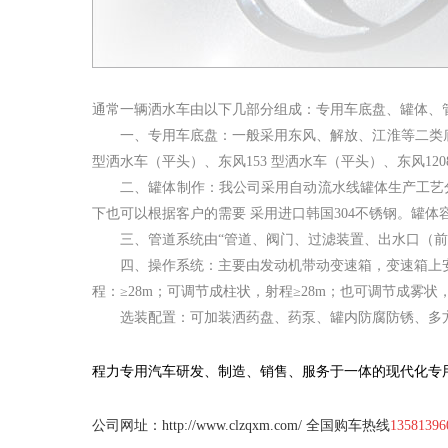
通常一辆洒水车由以下几部分组成：专用车底盘、罐体、
一、专用车底盘：一般采用东风、解放、江淮等二类底盘。
型洒水车（平头）、东风153 型洒水车（平头）、东风12
二、罐体制作：我公司采用自动流水线罐体生产工艺分为
下也可以根据客户的需要 采用进口韩国304不锈钢。罐体容积
三、管道系统由“管道、阀门、过滤装置、出水口（前
四、操作系统：主要由发动机带动变速箱，变速箱上安装的
程：≥28m；可调节成柱状，射程≥28m；也可调节成雾状，
选装配置：可加装洒药盘、药泵、罐内防腐防锈、多方位
程力专用汽车研发、制造、销售、服务于一体的现代化专
公司网址：
http://www.clzqxm.com/
全国购车热线
13581396