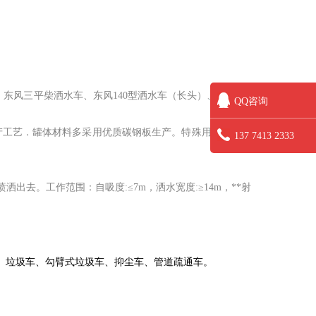
风三平柴洒水车、东风140型洒水车（长头）、东风145
QQ咨询
产工艺．罐体材料多采用优质碳钢板生产。特殊用途的情况
137 7413 2333
。工作范围：自吸度:≤7m，洒水宽度:≥14m，**射
、
垃圾车
、
勾臂式垃圾车
、
抑尘车
、
管道疏通车。