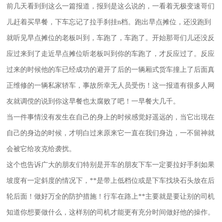
前几天看到到这么一篇报道，报到是这么说的，一看着无极变速哥们
儿赶着买早餐，下车忘记了拉手刹挂
n
档。跑出早点摊位，还没跑到
就听见早点摊位的老板叫到，车跑了，车跑了。开始那哥们儿还没反
应过来到了走近早点摊位听老板叫到你的车跑了，才反应过了。反应
过来的时候他的车已经成功的避开了后的一辆厢式货车撞上了后面真
正维修的一辆私家轿车，事故所幸无人员受伤！这一报道有很多人网
友就调傥的说到你这早餐也太腐败了吧！一早餐大几千。
当一件事情没有发生在自己的身上的时候感觉好遥远的，当它出现在
自己的身边的时候，才明白过来原来它一直在我们身边，一不留神就
会被它给攻克给袭扰。
这个也告诉广大的朋友们特别是开车的朋友下车一定要拉好手刹如果
坡度有一定斜度的情况下，**是带上低档位或是下车找块石头放在后
轮后面！做好万全的防护措施！行车在路上**主要就是要让别的司机
知道你想要做什么，这样别的司机才能更有充分时间做好他的操作。