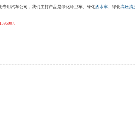
化专用汽车公司，我们主打产品是绿化环卫车、绿化
洒水车
、绿化
高压清
1396007.