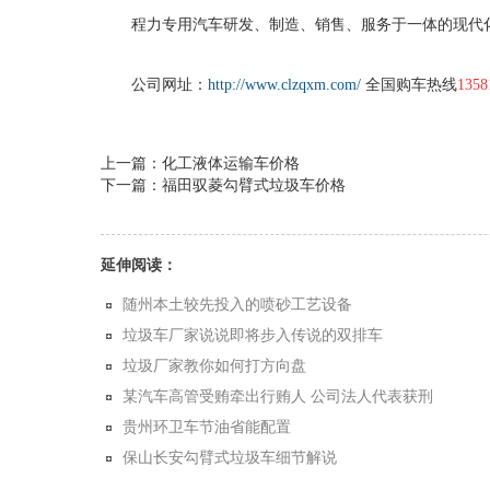
程力专用汽车研发、制造、销售、服务于一体的现代
公司网址：
http://www.clzqxm.com/
全国购车热线
1358
上一篇：化工液体运输车价格
下一篇：福田驭菱勾臂式垃圾车价格
延伸阅读：
随州本土较先投入的喷砂工艺设备
垃圾车厂家说说即将步入传说的双排车
垃圾厂家教你如何打方向盘
某汽车高管受贿牵出行贿人 公司法人代表获刑
贵州环卫车节油省能配置
保山长安勾臂式垃圾车细节解说