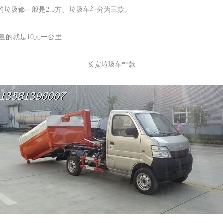
的垃圾都一般是
2.5
方、垃圾车斗分为三款。
量的就是10元一公里
长安垃圾车**款