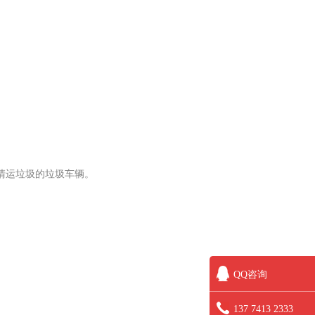
清运垃圾的垃圾车辆。
QQ咨询
137 7413 2333