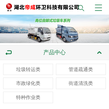
产品中心
垃圾转运类
管道疏通类
市政绿化类
街道清洗类
特种作业类