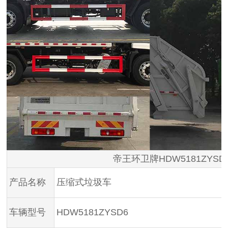
帝王环卫牌HDW5181ZY
产品名称
压缩式垃圾车
车辆型号
HDW5181ZYSD6