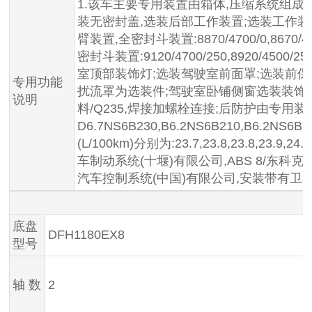
1.该车主要专用装置由箱体,压缩系统组成
装无密封盖,选装后部工作装置;选装工作装置
臂装置,全密封斗装置:8870/4700/0,8670/450
密封斗装置:9120/4700/250,8920/4
室顶部装饰灯;选装驾驶室前面罩;选装前保
专用功能
扰流罩为选装件;驾驶室卧铺侧窗选装装饰板
说明
料/Q235,焊接加螺栓连接;后防护由专用装置
D6.7NS6B230,B6.2NS6B210,B6.2NS6
(L/100km)分别为:23.7,23.8,23.8,23.
车制动系统(十堰)有限公司,ABS 8/东科克诺
汽车控制系统(中国)有限公司,安装带有卫
底盘
DFH1180EX8
型号
轴 数
2