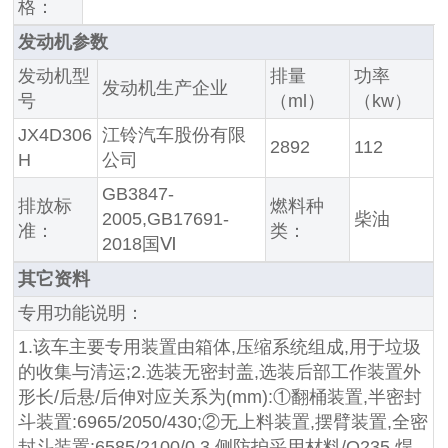
格：
发动机参数
发动机型
排量
功率
发动机生产企业
号
（ml）
（kw）
JX4D306
江铃汽车股份有限
2892
112
H
公司
GB3847-
排放标
燃料种
2005,GB17691-
柴油
准：
类：
2018国Ⅵ
其它资料
专用功能说明：
1.该车主要专用装置由箱体,压缩系统组成,用于垃圾
的收集与清运;2.选装无密封盖,选装后部工作装置外
形长/后悬/后伸对应关系为(mm):①翻桶装置,半密封
斗装置:6965/2050/430;②无上料装置,摆臂装置,全密
封斗装置:6585/2100/0,3.侧防护采用材料/Q235,焊