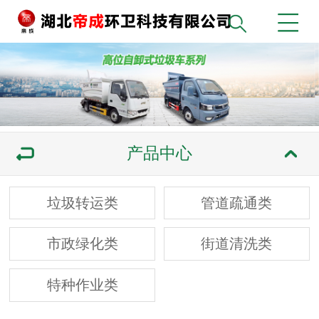
产品中心
垃圾转运类
管道疏通类
市政绿化类
街道清洗类
特种作业类