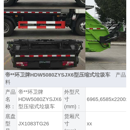
帝**环卫牌HDW5080ZYSJX6型压缩式垃圾车
产品主
料
产品
帝**环卫牌
外型尺
名
HDW5080ZYSJX6
寸
6965,6585x2200x
称：
型压缩式垃圾车
(mm)：
底盘
货厢尺
型
JX1083TG26
寸
xx