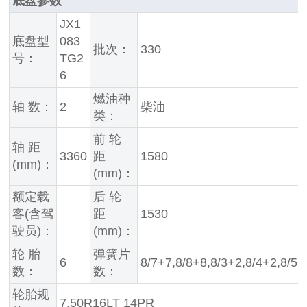
底盘参数
JX1
底盘型
083
批次：
330
号：
TG2
6
燃油种
轴 数：
2
柴油
类：
前 轮
轴 距
3360
距
1580
(mm)：
(mm)：
额定载
后 轮
客(含驾
距
1530
驶员)：
(mm)：
轮 胎
弹簧片
6
8/7+7,8/8+8,8/3+2,8/4+2,8/5+
数：
数：
轮胎规
7.50R16LT 14PR