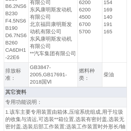
有限公司
6200
154
B6.2NS6
东风康明斯发动机
6200
169
B230
有限公司
4500
140
F4.5NS6
北京福田康明斯发
6700
191
B190
动机有限公司
5700
165
D6.7NS6
东风康明斯发动机
B260
有限公司
CA6DH1
**汽车集团有限公司
-22E6
GB3847-
排放标
燃料种
2005,GB17691-
柴油
准：
类：
2018国Ⅵ
其它资料
专用功能说明：
1.该车主要专用装置由箱体,压缩系统组成,用于垃圾
的收集与清运,可选装**箱位置,选装有密封盖,选装无
密封盖,选装后部工作装置;选装工作装置时外形长/轴