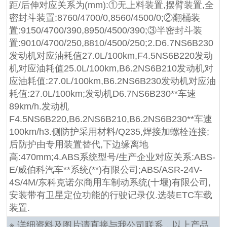
距/后伸对应关系为(mm):①无上料装置,摆臂装置,全
密封斗装置:8760/4700/0,8560/4500/0;②翻桶装
置:9150/4700/390,8950/4500/390;③半密封斗装
置:9010/4700/250,8810/4500/250;2.D6.7NS6B230
发动机对应油耗值27.0L/100km,F4.5NS6B220发动
机对应油耗值25.0L/100km,B6.2NS6B210发动机对
应油耗值:27.0L/100km,B6.2NS6B230发动机对应油
耗值:27.0L/100km;发动机D6.7NS6B230**车速
89km/h.发动机
F4.5NS6B220,B6.2NS6B210,B6.2NS6B230**车速
100km/h3.侧防护采用材料/Q235,焊接加螺栓连接;
后防护由专用装置替代,下边缘离地
高:470mm;4.ABS系统型号/生产企业对应关系:ABS-
E/威伯科汽车**系统(**)有限公司;ABS/ASR-24V-
4S/4M/东科克诺尔商用车制动系统(十堰)有限公司,
安装带有卫星定位功能的行驶记录仪.选装ETC车载
装置.
※ 详细资料及图片请直接与我公司联系，以上产品