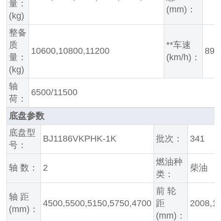
量：
(mm)：
(kg)
整备
质
**车速
10600,10800,11200
89,
量：
(km/h)：
(kg)
轴
6500/11500
荷：
底盘参数
底盘型
BJ1186VKPHK-1K
批次：
341
号：
燃油种
轴 数：
2
柴油
类：
前 轮
轴 距
4500,5500,5150,5750,4700
距
2008,1
(mm)：
(mm)：