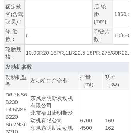
额定载
后 轮
客(含驾
距
1860,1
驶员)：
(mm)：
轮 胎
弹簧片
6
10/8+8,
数：
数：
轮胎规
10.00R20 18PR,11R22.5 18PR,275/80R22.5
格：
发动机参数
发动机型
排量
功率
发动机生产企业
号
（ml）
（kw）
D6.7NS6
东风康明斯发动机
B230
有限公司
F4.5NS6
北京福田康明斯发
B220
动机有限公司
6700
169
B6.2NS6
东风康明斯发动机
4500
162
B210