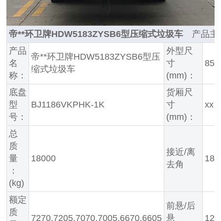
帝**环卫牌HDW5183ZYSB6型压缩式垃圾车
产品主
产品
外型尺
帝**环卫牌HDW5183ZYSB6型压
名
寸
856
缩式垃圾车
称：
(mm)：
底盘
货厢尺
型
BJ1186VKPHK-1K
寸
xx
号：
(mm)：
总
质
接近/离
量
18000
18/
去角
：
(kg)
额定
前悬/后
质
7270,7205,7070,7005,6670,6605
悬
127