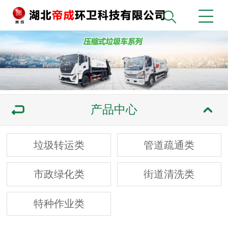
产品中心
垃圾转运类
管道疏通类
市政绿化类
街道清洗类
特种作业类