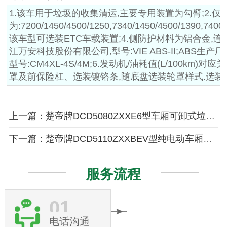
1.该车用于垃圾的收集清运,主要专用装置为勾臂;2.仅选用底
为:7200/1450/4500/1250,7340/1450/4500/1390,7400/
该车型可选装ETC车载装置;4.侧防护材料为铝合金,连接方
江万安科技股份有限公司,型号:VIE ABS-II;ABS生
型号:CM4XL-4S/4M;6.发动机/油耗值(L/100km)
罩及前保险杠、选装镀铬条,随底盘选装轮罩样式.选装
上一篇：楚帝牌DCD5080ZXXE6型车厢可卸式垃圾车
下一篇：楚帝牌DCD5110ZXXBEV型纯电动车厢可卸式垃圾车
服务流程
01
电话沟通