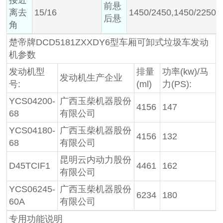
接近
前悬
离去
15/16
1450/2450,1450/2250,
后悬
角
楚帝牌DCD5181ZXXDY6型车厢可卸式垃圾车发动
机参数
发动机型
排量
功率(kw)/马
发动机生产企业
号:
(ml)
力(PS):
YCS04200-
广西玉柴机器股份
4156
147
68
有限公司
YCS04180-
广西玉柴机器股份
4156
132
68
有限公司
昆明云内动力股份
D45TCIF1
4461
162
有限公司
YCS06245-
广西玉柴机器股份
6234
180
60A
有限公司
专用功能说明