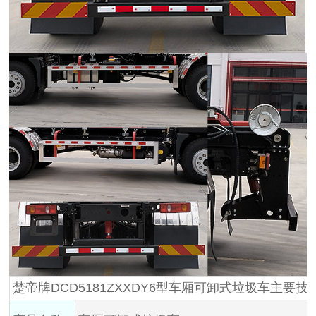
楚帝牌DCD5181ZXXDY6型车厢可卸式垃圾车主要技