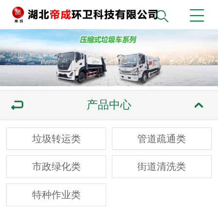
产品中心
垃圾转运类
管道疏通类
市政绿化类
街道清洗类
特种作业类