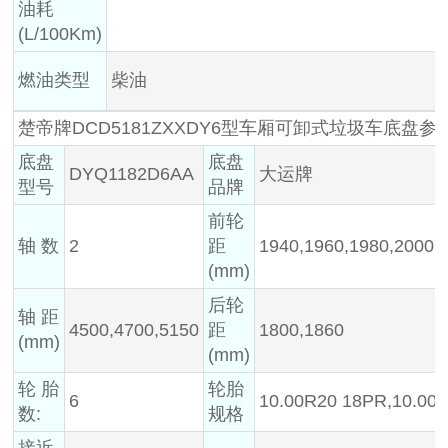
油耗
(L/100Km)
燃油类型
柴油
楚帝牌DCD5181ZXXDY6型车厢可卸式垃圾车底盘参
底盘
底盘
DYQ1182D6AA
大运牌
型号
品牌
前轮
轴 数
2
距
1940,1960,1980,2000
(mm)
后轮
轴 距
4500,4700,5150
距
1800,1860
(mm)
(mm)
轮 胎
轮胎
6
10.00R20 18PR,10.00-
数:
规格