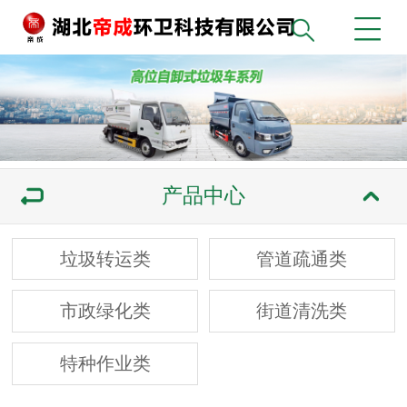
产品中心
垃圾转运类
管道疏通类
市政绿化类
街道清洗类
特种作业类