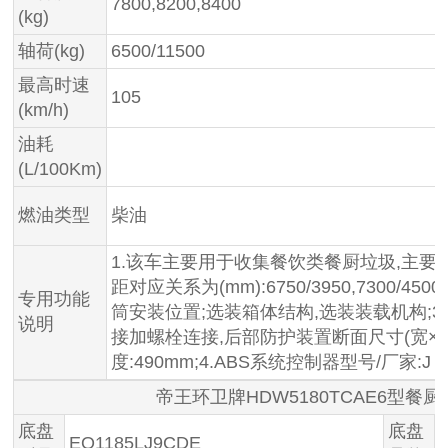
7800,8200,8400
(kg)
轴荷(kg)
6500/11500
最高时速
105
(km/h)
油耗
(L/100Km)
燃油类型
柴油
1.该车主要用于收集餐饮类餐厨垃圾,主要专
距对应关系为(mm):6750/3950,7300/45
专用功能
筒安装位置;选装箱体结构,选装装载机构;3.
说明
接加螺栓连接,后部防护装置断面尺寸(宽×高)
度:490mm;4.ABS系统控制器型号/厂家:
帝王环卫牌HDW5180TCAE6型餐
底盘
底盘
EQ1185LJ9CDE