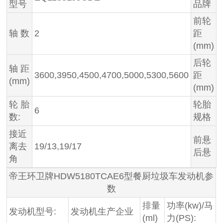
型号
品牌
前轮
轴 数
2
距
(mm)
后轮
轴 距
3600,3950,4500,4700,5000,5300,5600
距
(mm)
(mm)
轮 胎
轮胎
6
数:
规格
接近
前悬
离去
19/13,19/17
后悬
角
帝王环卫牌HDW5180TCAE6型餐厨垃圾车发动机参
数
排量
功率(kw)/马
发动机型号:
发动机生产企业
(ml)
力(PS):