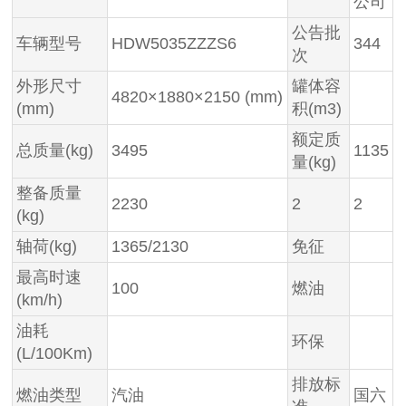
公司
公告批
车辆型号
HDW5035ZZZS6
344
次
外形尺寸
罐体容
4820×1880×2150 (mm)
(mm)
积(m3)
额定质
总质量(kg)
3495
1135
量(kg)
整备质量
2230
2
2
(kg)
轴荷(kg)
1365/2130
免征
最高时速
100
燃油
(km/h)
油耗
环保
(L/100Km)
排放标
燃油类型
汽油
国六