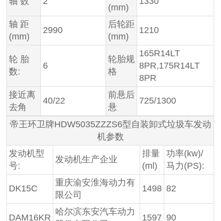
轴 数
2
1330
(mm)
轴 距
后轮距
2990
1210
(mm)
(mm)
165R14LT
轮 胎
轮胎规
6
8PR,175R14LT
数:
格
8PR
接近离
前悬后
40/22
725/1300
去角
悬
帝王环卫牌HDW5035ZZZS6型自装卸式垃圾车发动
机参数
发动机型
排量
功率(kw)/
发动机生产企业
号:
(ml)
马力(PS):
重庆渝安淮海动力有
DK15C
1498
82
限公司
哈尔滨东安汽车动力
DAM16KR
1597
90