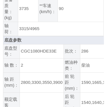
质
**车速
3735
90
量：
(km/h)：
(kg)
轴
3315/4965
荷：
底盘参数
底盘型
CGC1080HDE33E
批次：
286
号：
燃油种
轴 数：
2
柴油
类：
前 轮
轴 距
2800,3300,3550,3900
距
1590,1665,1
(mm)：
(mm)：
后 轮
额定载
距
1540,1640,1
客