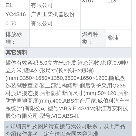
3767
118
E1
有限公司
YC4S16
广西玉柴机器股份
0-50
有限公司
排放标
燃料种
柴油
准：
类：
其它资料
罐体有效容积:5.0立方米,介质:液态污物,密度:0.9吨/
立方米,罐体外形尺寸(长×长轴×短轴)
(mm):3350×1650×1350,3600×1650×1200.随底盘
选装驾驶室.选装上部结构罐型.侧后防护采用Q235
材质焊接连接,后部防护断面尺寸(mm):50×120,后部
防护离地高度(mm):400.ABS生产厂家:威伯科汽车**
系统(**)有限公司,型号:ABS-E 4S/4M;浙江万安科技
股份有限公司,型号:VIE ABS-II.
※ 详细资料及图片请直接与我公司联系，以上产品
介绍仅作参考，定车请以合同内容为准。