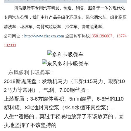
清洗吸污车专用汽车研发、制造、销售、服务于一体的现代化
专用汽车公司，我们主打产品是绿化环卫车、绿化
洒水车
、绿化
高压
清洗车
、
垃圾车
、
勾臂式垃圾车
、
抑尘车
、
管道疏通车。
公司网址：
http://www.clzqxm.com
全国购车热线
13581396007、13774
132333
东风多利卡吸粪车：
2018新规底盘：发动机马力（玉柴115马力、朝柴10
2马力等常用）、气刹、7.00钢丝胎；
上装配置：3-6方罐体容积、5mm罐壁、6-8米的110
塑料罐、8吨油封真空泵（sk-9水循环真空泵）。
人生**遗憾的，莫过于轻易地放弃了不该放弃的，固
执地坚持了不该坚持的