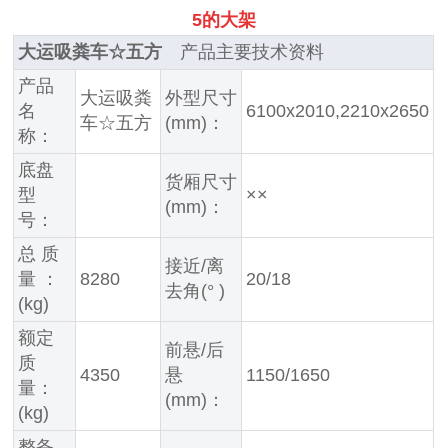
5的大架
大运吸粪车☆五方
产品主要技术资料
产品
大运吸粪
外型尺寸
名
6100x2010,2210x2650
车☆五方
(mm)：
称：
底盘
货厢尺寸
型
××
(mm)：
号：
总 质
接近/离
量 ：
8280
20/18
去角(° )
(kg)
额定
前悬/后
质
4350
悬
1150/1650
量：
(mm)：
(kg)
整备