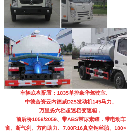
车辆底盘配置：
1835单排豪华驾驶室、
中德合资云内德威D25发动机145马力、
万里扬六档超速档变速箱，
前后桥1058/2059、带ABS带尿素罐，带电动车
窗、断气刹、方向助力、7.00R16真空钢丝胎、180×