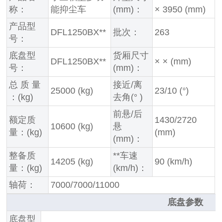
称：
能抑尘车
(mm)：
× 3950 (mm)
产品型
DFL1250BX**
批次：
263
号：
底盘型
货厢尺寸
DFL1250BX**
× × (mm)
号：
(mm)：
总 质 量
接近/离
25000 (kg)
23/10 (°)
：(kg)
去角(° )
前悬/后
额定质
1430/2720
10600 (kg)
悬
量：(kg)
(mm)
(mm)：
整备质
**车速
14205 (kg)
90 (km/h)
量：(kg)
(km/h)：
轴荷：
7000/7000/11000
底盘参数
底盘型