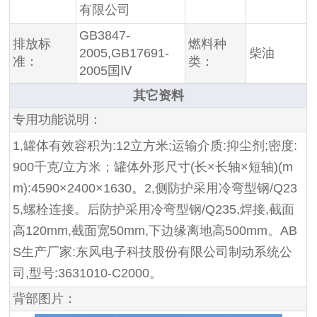
有限公司
GB3847-
排放标
燃料种
2005,GB17691-
柴油
准：
类：
2005国Ⅳ
其它资料
专用功能说明：
1,罐体有效容积为:12立方米;运输介质:抑尘剂;密度:
900千克/立方米；罐体外形尺寸(长×长轴×短轴)(m
m):4590×2400×1630。2,侧防护采用冷弯型钢/Q23
5,螺栓连接。后防护采用冷弯型钢/Q235,焊接,截面
高120mm,截面宽50mm,下边缘离地高500mm。AB
S生产厂家:东风电子科技股份有限公司制动系统公
司,型号:3631010-C2000。
背部图片：