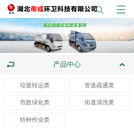
产品中心
垃圾转运类
管道疏通类
市政绿化类
街道清洗类
特种作业类