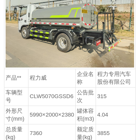
企业名
程力专用汽车
产品**
程力威
称
股份有限公司
车辆型
公告批
CLW5070GSSD6
315
号
次
外形尺
罐体容
5990×2000×2380
4.04
寸(mm)
积(m3)
总质量
额定质
7360
3855
(kg)
量(kg)