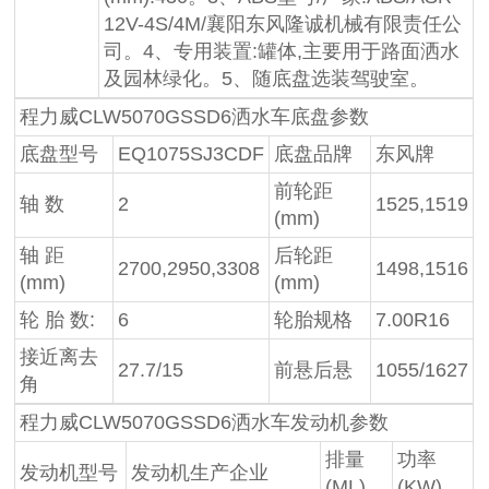
12V-4S/4M/襄阳东风隆诚机械有限责任公
司。4、专用装置:罐体,主要用于路面洒水
及园林绿化。5、随底盘选装驾驶室。
程力威CLW5070GSSD6洒水车底盘参数
底盘型号
EQ1075SJ3CDF
底盘品牌
东风牌
前轮距
轴 数
2
1525,1519
(mm)
轴 距
后轮距
2700,2950,3308
1498,1516
(mm)
(mm)
轮 胎 数:
6
轮胎规格
7.00R16
接近离去
27.7/15
前悬后悬
1055/1627
角
程力威CLW5070GSSD6洒水车发动机参数
排量
功率
发动机型号
发动机生产企业
(ML)
(KW)