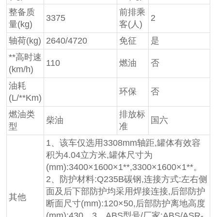
整备质
前排乘
3375
2
量(kg)
客(人)
轴荷(kg)
2640/4720
免征
是
**高时速
110
燃油
否
(km/h)
油耗
环保
否
(L/**Km)
燃油类
排放标
柴油
国六
型
准
1、该车仅选用3308mm轴距,罐体有效容
积为4.04立方米,罐体尺寸为
(mm):3400×1600×1**,3300×1600×1**。
2、防护材料:Q235B碳钢,连接方式:左右侧
面及后下部防护均采用焊接连接,后部防护
其他
断面尺寸(mm):120×50,后部防护离地高度
(mm):430。3、ABS型号/厂家:ABS/ASR-