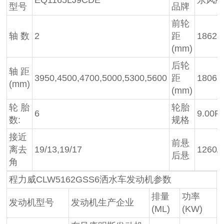
型号
品牌
前轮
轴 数
2
距
1862,
(mm)
后轮
轴 距
3950,4500,4700,5000,5300,5600
距
1806,
(mm)
(mm)
轮 胎
轮胎
6
9.00R
数:
规格
接近
前悬
离去
19/13,19/17
1260/
后悬
角
程力威CLW5162GSS6洒水车发动机参数
排量
功率
发动机型号
发动机生产企业
(ML)
(KW)