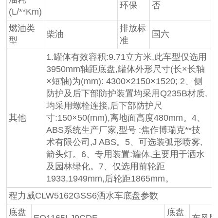
环保
否
(L/**Km)
燃油类
排放标
柴油
国六
型
准
1.罐体有效容积:9.71立方米,此车型仅选用
3950mm轴距底盘,罐体外形尺寸(长×长轴
×短轴)为(mm): 4300×2150×1520; 2、侧
防护及后下部防护装置均采用Q235B材质,
均采用螺栓连接,后下部防护尺
其他
寸:150×50(mm),离地面高度480mm。4、
ABS系统生产厂家,型号 :焦作博瑞克**技
术有限公司,J ABS。5、可选装弧形喷雾,
箭头灯。6、专用装置:罐体,主要用于洒水
及园林绿化。7、仅选用前轮距
1933,1949mm,后轮距1865mm。
程力威CLW5162GSS6洒水车底盘参数
底盘
底盘
EQ1165LJ9CDE
东风