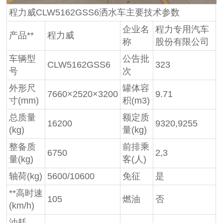
程力威CLW5162GSS6洒水车主要技术参数
企业名
程力专用汽车
产品**
程力威
称
股份有限公司
车辆型
公告批
CLW5162GSS6
323
号
次
外形尺
罐体容
7660×2520×3200
9.71
寸(mm)
积(m3)
总质量
额定质
16200
9320,9255
(kg)
量(kg)
整备质
前排乘
6750
2,3
量(kg)
客(人)
轴荷(kg)
5600/10600
免征
是
**高时速
105
燃油
否
(km/h)
油耗