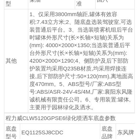
型
准
1、仅采用3800mm轴距,罐体有效容
积:7.43立方米;2、随底盘选装驾驶室,可选
装普通后平台。3、当选装喷雾机组后平台
时罐体外形尺寸(长×长轴×短轴)关系为
(mm): 4000×2000×1350;当选装普通后平
台外形尺寸(长×长轴×短轴)关系为(mm):
其他
4200×2000×1290;4、侧防护及后下部防
护装置均采用Q235B材质,均采用焊接连
接,后下部防护尺寸:50×120(mm),离地面高
度470mm。5、ABS型号/厂家:ABS型
号:ABS/ASR-24V-4S/4M,厂家:襄阳东风隆
诚机械有限责任公司。6、专用装置:罐体,
主要用于园林绿化及洒水。
程力威CLW5120GPSE6绿化喷洒车底盘参数
底盘
底盘
EQ1125SJ8CDC
东风牌
型号
品牌