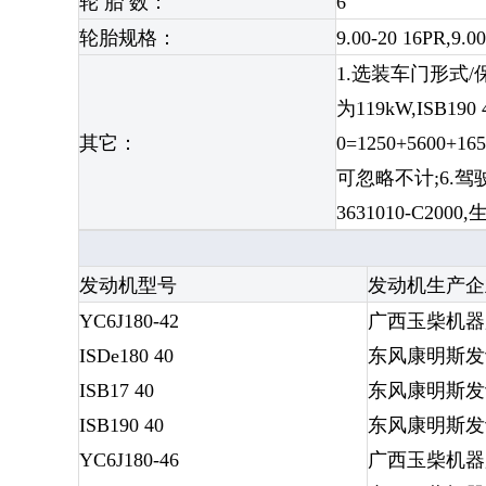
轮 胎 数：
6
轮胎规格：
9.00-20 16PR,9.0
1.选装车门形式/保险杠
为119kW,ISB190
其它：
0=1250+5600
可忽略不计;6.驾
3631010-C
发动机型号
发动机生产企
YC6J180-42
广西玉柴机器
ISDe180 40
东风康明斯发
ISB17 40
东风康明斯发
ISB190 40
东风康明斯发
YC6J180-46
广西玉柴机器