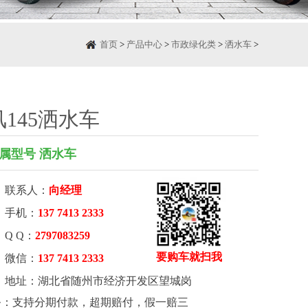
首页
>
产品中心
>
市政绿化类
>
洒水车
>
145洒水车
属型号 洒水车
联系人：
向经理
手机：
137 7413 2333
Q Q：
2797083259
要购车就扫我
微信：
137 7413 2333
地址：湖北省随州市经济开发区望城岗
务：支持分期付款，超期赔付，假一赔三