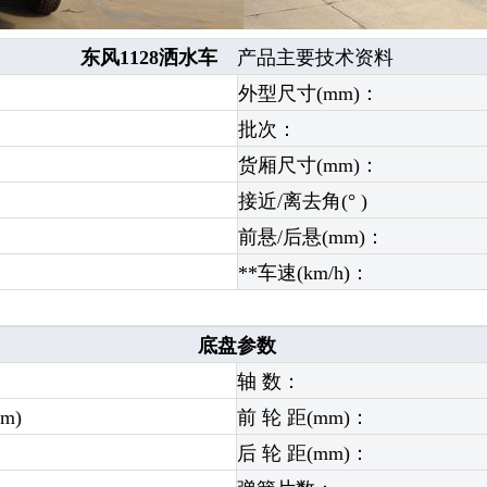
东风1128洒水车
产品主要技术资料
外型尺寸(mm)：
批次：
货厢尺寸(mm)：
接近/离去角(° )
前悬/后悬(mm)：
**车速(km/h)：
底盘参数
轴 数：
mm)
前 轮 距(mm)：
后 轮 距(mm)：