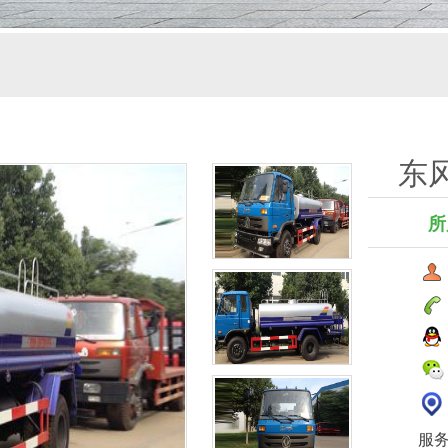
东风
所
服