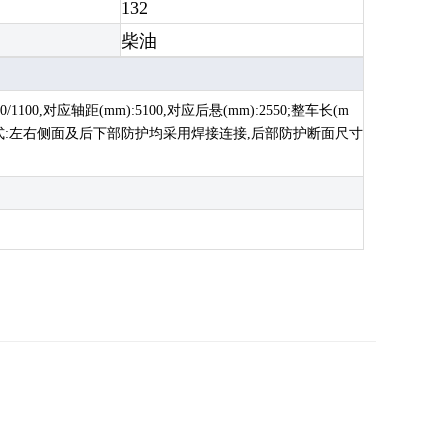
132
柴油
100,对应轴距(mm):5100,对应后悬(mm):2550;整车长(m
**碳钢,连接方式:左右侧面及后下部防护均采用焊接连接,后部防护断面尺寸