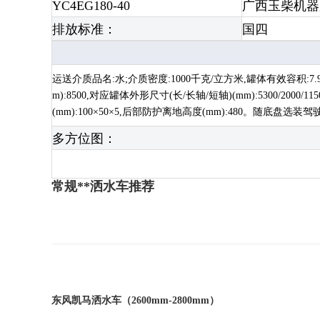
YC4EG180-40
广西玉柴机器
排放标准：
国四
运送介质品名:水;介质密度:1000千克/立方米,罐体有效容积:7.9立方米;
m):8500,对应罐体外形尺寸(长/长轴/短轴)(mm):5300/2
(mm):100×50×5,后部防护离地高度(mm):480。随底盘选装
多方位图：
常规**洒水车推荐
东风凯马洒水车（
2600mm-2800mm
）