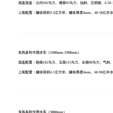
底盘底盘：云内
102
马力、潍柴
95
马力、油刹、五档箱、
6.50-
上装配置：罐体容积
3-4
立方米、罐体厚度
4mm
、
40-50
亿丰
东风多利卡洒水车（
3300mm-3308mm
）
底盘配置：朝柴
102
马力、玉柴
115
马力、全柴
88
马力、气刹
上装配置：罐体容积
4-5
立方米、罐体厚度
4mm
、
60-90
亿丰
东风多利卡洒水车（
3800mm
）