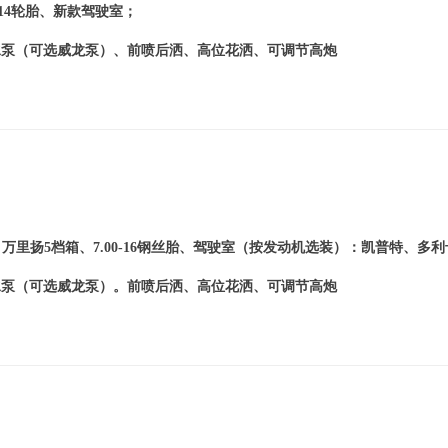
14
轮胎、新款驾驶室；
水泵（可选威龙泵）、前喷后洒、高位花洒、可调节高炮
、万里扬
5
档箱、
7.00-16
钢丝胎、驾驶室（按发动机选装）：凯普特、多利
水泵（可选威龙泵）。前喷后洒、高位花洒、可调节高炮