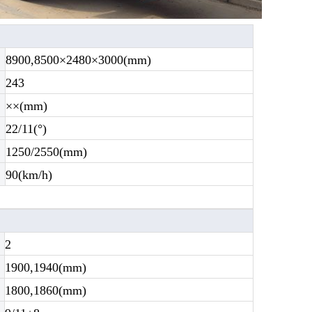
8900,8500×2480×3000(mm)
243
××(mm)
22/11(°)
1250/2550(mm)
90(km/h)
2
1900,1940(mm)
1800,1860(mm)