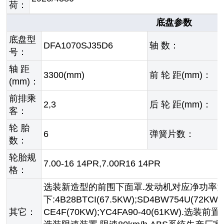
荷：
底盘参数
底盘型
DFA1070SJ35D6
轴 数：
号：
轴 距
3300(mm)
前 轮 距(mm)：
(mm)：
前排乘
2,3
后 轮 距(mm)：
客：
轮 胎
6
弹簧片数：
数：
轮胎规
7.00-16 14PR,7.00R16 14PR
格：
选装新造型的前围下面罩.发动机对应净功率
下:4B28BTCI(67.5KW);SD4BW754U(72KW)
其它：
CE4F(70KW);YC4FA90-40(61KW).