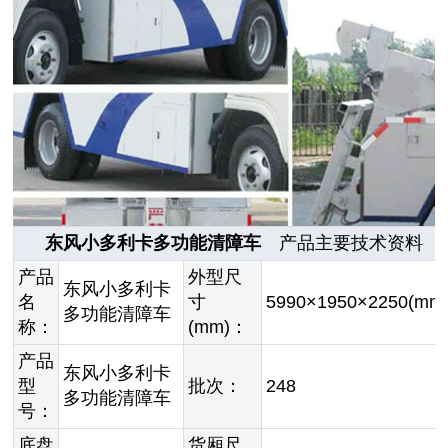
东风小多利卡多功能清障车
产品主要技术资料
产品
外型尺
东风小多利卡
名
寸
5990×1950×2250(mm
多功能清障车
称：
(mm)：
产品
东风小多利卡
型
批次：
248
多功能清障车
号：
底盘
货厢尺