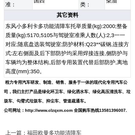
国四
柴油
准：
类：
其它资料
东风小多利卡多功能清障车托举质量(kg):2000;整备
质量(kg):5170,5105与驾驶室准乘人数(人):2,3一一
对应;随底盘选装驾驶室;防护材料:Q23**碳钢,连接方
式:左右侧面及后下部防护均采用焊接连接,侧防护与
车辆均为整体结构,后部专用装置代替后部防护,离地
高度(mm):350。
程力专用汽车研发、制造、销售、服务于一体的现代化专用汽车公
司，我们主打产品是绿化环卫车、绿化
洒水车
、绿化
高压清洗车
、
垃
圾车
、
勾臂式垃圾车
、
抑尘车
、
管道疏通车。
公司网址：
http://www.
clzqxm.com
全国购车热线
13581396007.
上一篇：福田欧曼多功能清障车