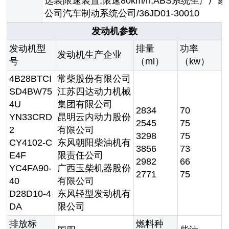
选装限速装置,限速80km/h,ABS系统生产厂
公司汽车制动系统公司/36JD01-30010
发动机参数
发动机型
排量
功率
发动机生产企业
号
（ml）
（kw）
4B28BTCI
常柴股份有限公司
SD4BW75
江苏四达动力机械
4U
集团有限公司
2834
70
YN33CRD
昆明云内动力股份
2545
75
2
有限公司
3298
75
CY4102-C
东风朝阳柴油机有
3856
73
E4F
限责任公司
2982
66
YC4FA90-
广西玉柴机器股份
2771
75
40
有限公司
D28D10-4
东风轻型发动机有
DA
限公司
排放标
燃料种