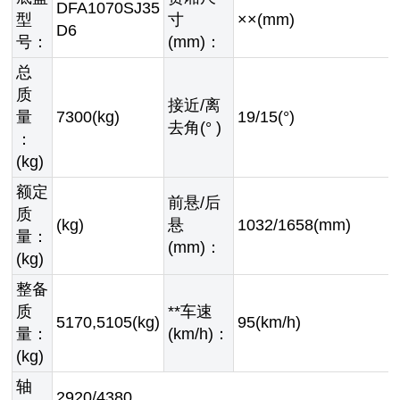
DFA1070SJ35
型
寸
××(mm)
D6
号：
(mm)：
总
质
接近/离
量
7300(kg)
19/15(°)
去角(° )
：
(kg)
额定
前悬/后
质
(kg)
悬
1032/1658(mm)
量：
(mm)：
(kg)
整备
质
**车速
5170,5105(kg)
95(km/h)
量：
(km/h)：
(kg)
轴
2920/4380