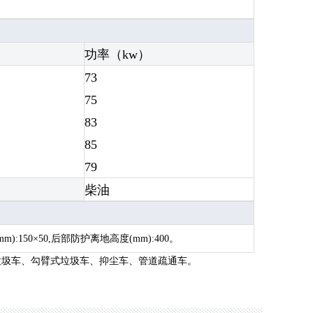
功率（kw）
73
75
83
85
79
柴油
150×50,后部防护离地高度(mm):400。

垃圾车
、
勾臂式垃圾车
、
抑尘车
、
管道疏通车。