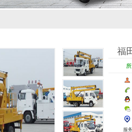
福
所
服