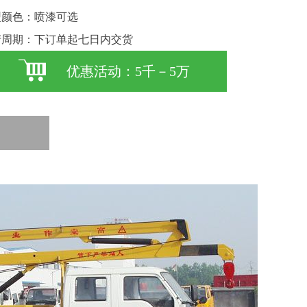
型颜色：喷漆可选
产周期：下订单起七日内交货
优惠活动：5千－5万