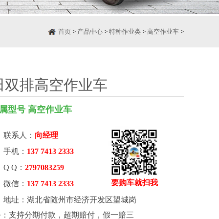
首页
>
产品中心
>
特种作业类
>
高空作业车
>
田双排高空作业车
属型号 高空作业车
联系人：
向经理
手机：
137 7413 2333
Q Q：
2797083259
要购车就扫我
微信：
137 7413 2333
地址：湖北省随州市经济开发区望城岗
务：支持分期付款，超期赔付，假一赔三