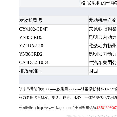
格.发动机的**净功率
发动机型号
发动机生产企
CY4102-CE4F
东风朝阳朝柴
YN33CRD2
昆明云内动力
YZ4DA2-40
潍柴动力扬州
YN38CRD2
昆明云内动力
CA4DC2-10E4
**汽车集团
排放标准：
国四
该车吊臂前伸为800mm;仅采用3360mm轴距;防护材料:Q23*

程力专用汽车研发、制造、销售、服务于一体的现代化专用
公司网址：
http://www.clzqxm.com/
全国购车热线
13581396007