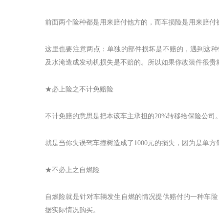
前面两个险种都是用来赔付他方的，而车损险是用来赔付
这里也要注意两点：单独的部件损坏是不赔的，遇到这种
及水淹造成发动机损失是不赔的。所以如果你改装件很贵
★必上险之不计免赔险
不计免赔的意思是把本该车主承担的
20%
转移给保险公司
就是当你失误驾车撞树造成了
1000
元的损失，因为是单方
★不必上之自燃险
自燃险就是针对车辆发生自燃的情况提供赔付的一种车险
据实际情况购买。