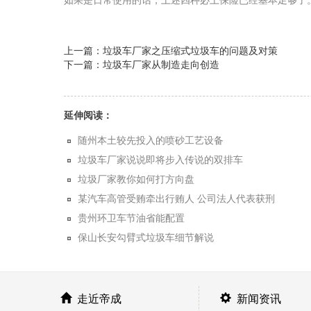
如果是日常使用的话，上述四种必上保险已经基本足够了。
上一篇：垃圾车厂家之压缩式垃圾车的问题及对策
下一篇：垃圾车厂家从制造走向创造
延伸阅读：
随州本土较先投入的喷砂工艺设备
垃圾车厂家说说即将步入传说的双排车
垃圾厂家教你如何打方向盘
某汽车高管受贿牵出行贿人 公司法人代表获刑
贵州环卫车节油省能配置
保山长安勾臂式垃圾车细节解说
走近帝成
新闻资讯