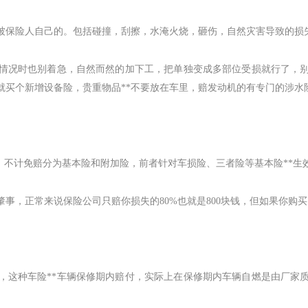
被保险人自己的。包括碰撞，刮擦，水淹火烧，砸伤，自然灾害导致的损
情况时也别着急，自然而然的加下工，把单独变成多部位受损就行了，
就买个新增设备险，贵重物品**不要放在车里，赔发动机的有专门的涉水
。不计免赔分为基本险和附加险，前者针对车损险、三者险等基本险**生
肇事，正常来说保险公司只赔你损失的
80%
也就是
800
块钱，但如果你购买
，这种车险**车辆保修期内赔付，实际上在保修期内车辆自燃是由厂家