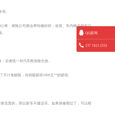
失等。
别心疼，保险公司都会帮你修好的；改装、车内物品损失以
险。
QQ咨询
137 7413 2333
效；后者统一对汽车附加险生效。
了不计免赔险，你就能获得
1000
元
**
的赔偿。
质保负责的，所以新车不建议买。如果保修期过了，可以根